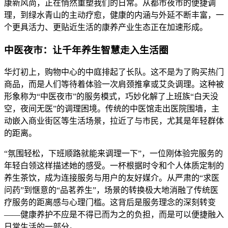
康新风尚，正在悄然重塑我们的日常。从都市夜市的便捷调
理，到绿水青山的主动疗愈，健康的内涵与外延不断丰富，一
个更具活力、更贴近生活的康养产业生态正在加速形成。
中医夜市：让千年养生智慧走入生活圈
华灯初上，购物中心的中庭排起了长队。这不是为了购买热门
商品，而是人们等待着体验一次肩颈推拿或艾灸调理。这种被
形象称为“中医夜市”的服务模式，巧妙化解了上班族“白天没
空，夜间无医”的调理困境。传统的中医馆走出医院围墙，主
动嵌入商业街区等生活场景，拉近了与市民，尤其是年轻群体
的距离。
“氛围轻松，下班顺路就能来调理一下”，一位刚体验完服务的
年轻白领这样描述她的感受。一杯根据时令和个人体质定制的
养生茶饮，成为连接服务与用户的友好媒介。从严肃的“求医
问药”到惬意的“品茗养生”，场景的转换极大地消融了传统医
疗服务的距离感与心理门槛。这背后是服务理念的深刻转变
——健康养护不应是不得已而为之的负担，而是可以便捷融入
日常生活的一部分。