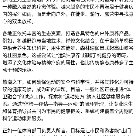
一种融入自然的疗愈体验。越来越多的市民不再满足于健身房
内的挥汗如雨，而是走向户外，在徒步、骑行、露营中寻找身
心的双重放松。
各地正依托丰富的生态资源，打造各具特色的户外康养产品。
例如，将越野跑与当地武术、禅修文化结合；在千亩药草梯田
中融合养生知识科普；用生态徒步、森林瑜伽串联起高山峡谷
的壮丽景色。这些尝试让“运动+康养”超越了纯健身的范畴，
增添了文化体验与精神疗愈的属性，也比传统静态康养多了主
动干预的乐趣。
热潮之下，如何确保运动的安全与科学性，并将其转化为可持
续的健康习惯，成为新的课题。目前，一些地区正在推进“体
卫融合”的试点工作，探索将“运动处方”纳入社区健康服务体
系。通过“体检—评估—指导—运动”的闭环管理，让专业医生
和体育指导员共同为市民的健康把关，系统构建覆盖全周期的
科学运动康养服务。
正如一位体育部门负责人所言，目标是让市民和游客能“出门