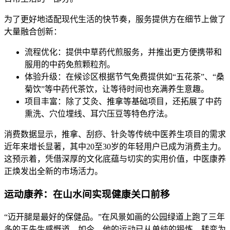
为了更好地适配现代生活的快节奏，服务提供方在细节上做了
大量融合创新：
流程优化：提供中草药代煎服务，并推出更方便携带和
服用的中药免煎颗粒剂。
体验升级：在候诊区根据节气免费提供如“五花茶”、“桑
菊饮”等中药代茶饮，让等待时间也充满养生意趣。
项目丰富：除了艾灸、推拿等基础项目，还拓展了中药
熏洗、穴位埋线、耳穴压豆等特色疗法。
消费数据显示，推拿、刮痧、针灸等传统中医养生项目的需求
近年来增长显著，其中20至30岁的年轻用户已成为消费主力。
这预示着，凭借深厚的文化底蕴与切实的实用价值，中医康养
正焕发出全新的市场活力。
运动康养：在山水间实现健康关口前移
“迈开腿是最好的保健品。”在风景如画的公园绿道上跑了三年
多的王先生感慨道。如今，他的运动已从单纯的锻炼，转变为