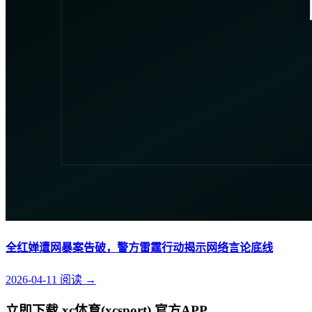
全红婵遭网暴案告破，警方雷霆行动揭示网络言论底线
2026-04-11
阅读
→
立即下载 xc体育(xcsport) 官方APP