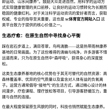
即运动、山水间康养”。鼓励大众走进自然，用科学的运动方
式实现健康管理的关口前移，让良好的运动习惯转化为长期而
稳固的健康红利。对于关注科学运动资讯的爱好者而言，获取
权威、专业的指导至关重要，这也是
xc体育官方网站入口
这
类平台致力于提供的核心价值之一。
生态疗愈：在原生自然中寻找身心平衡
踩在岩石步道上，满目苍翠，鸟鸣清脆——这是热带雨林康养
基地的日常画面。为了这份难得的清幽与纯净，许多游客不惜
远道而来，只为在原生自然中“森呼吸”，获得身心的深度放
松。
这类生态康养基地的核心优势在于其无可替代的自然资源：高
森林覆盖率、优异的空气质量以及富含对人体有益的负氧离
子。运营方通常倡导“接地气”的生活方式，通过精心设计的林
间漫步、疗愈课程、理疗放松等项目，引导游客舒缓压力，重
建与自然的连接。
在最大程度保留原生风貌的同时，科技也悄然赋能生态康养。